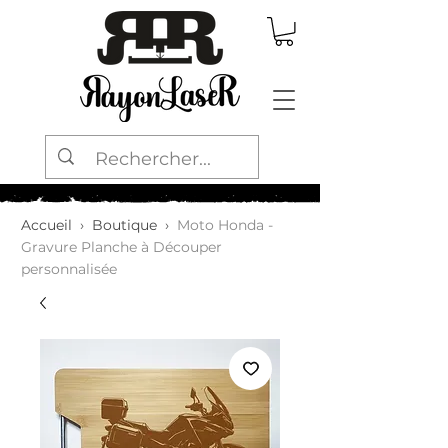
Accueil
›
Boutique
›
Moto Honda -
Gravure Planche à Découper
personnalisée