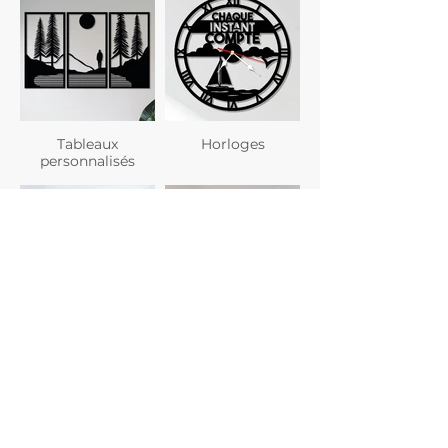
Tableaux
Horloges
personnalisés
Planches à
Verres
découper
personnalisés