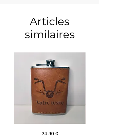
Articles
similaires
Guidon
Ancre
Prix
24,90 €
custom
marine
–
–