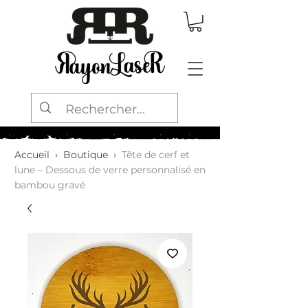
Accueil
›
Boutique
›
Tête de cerf et
lune – Dessous de verre personnalisé en
bambou gravé