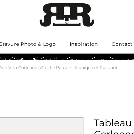
Gravure Photo & Logo
Inspiration
Contact
on Vito Corleone (v2) - Le Parrain - Iconique et Puissant
Tableau