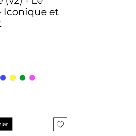
 (v2) - Le
- Iconique et
t
ix
nier