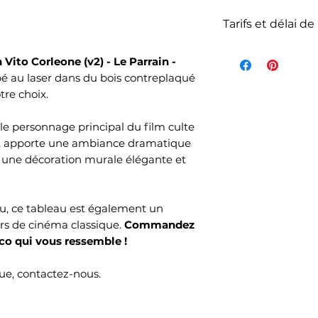
Tarifs et délai de
La livraison n'es
Vito Corleone (v2) - Le Parrain -
de l'article et d
pé au laser dans du bois contreplaqué
votre commande s
tre choix.
commandés et sel
choisi lors de v
e personnage principal du film culte
Mondial Relay )
ne, apporte une ambiance dramatique
Le délai de livrai
r une décoration murale élégante et
ouvrés selon no
temps de produc
au, ce tableau est également un
rs de cinéma classique.
Commandez
o qui vous ressemble !
e, contactez-nous.