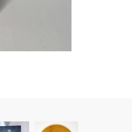
Ancre
marine
–
flasque
personnalisée
avec
texte