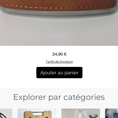
Aperçu rapide
Prix
24,90 €
Tarifs de livraison
Ajouter au panier
Explorer par catégories