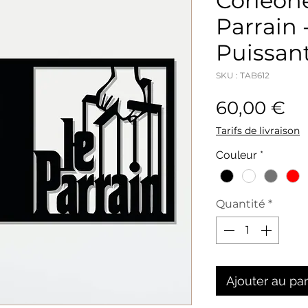
Corleone
Parrain 
Puissan
SKU : TAB612
Pr
60,00 €
Tarifs de livraison
Couleur
*
Quantité
*
Ajouter au pa