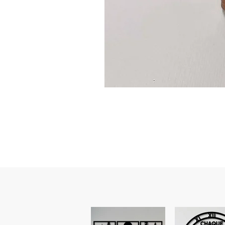
Guidon
custom
–
flasque
personnalisée
avec
texte