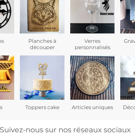
es
Planches à
Verres
Gra
découper
personnalisés
s
Toppers cake
Articles uniques
Déco
Suivez-nous sur nos réseaux sociaux