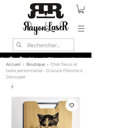
Accueil
›
Boutique
›
Chat fleurs et
texte personnalisé - Gravure Planche à
Découper