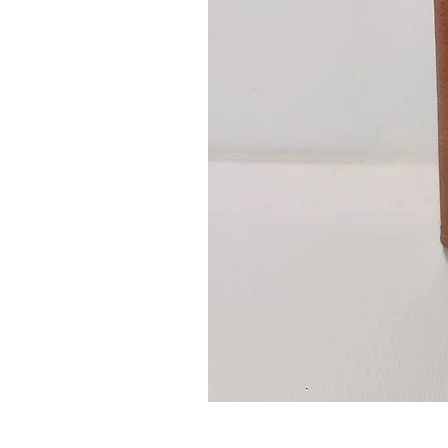
Guidon
custom
–