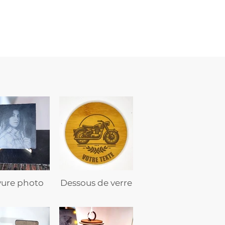
flasque
personnalisée
avec
texte
vure photo
Dessous de verre