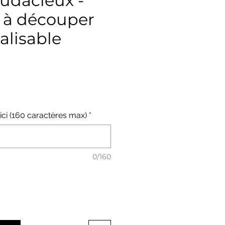
 audacieux -
 à découper
alisable
x
 ici (160 caractères max)
*
0/160