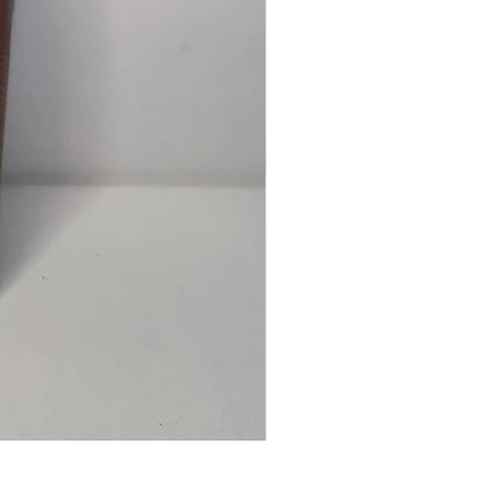
Ancre
marine
–