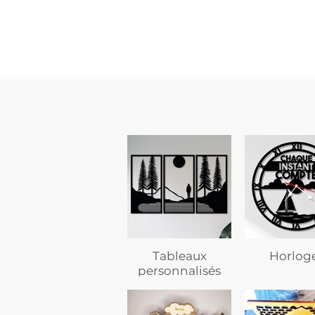
flasque
personnalisée
avec
texte
Tableaux
Horlog
personnalisés