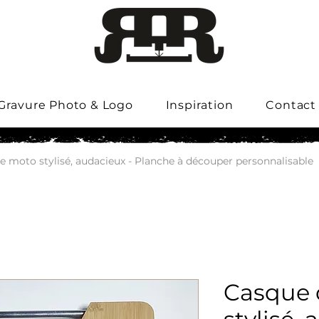
Gravure Photo & Logo
Inspiration
Contact
e moto stylisé, audacieux - Planche à découper personnalisable
Casque 