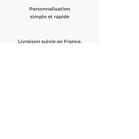
Personnalisation
simple et rapide
Livraison suivie en
France,
Belgique et Suisse
Découvrez notre générateur
de phrases/citations pour
des idées de gravure
personnalisées
Cliquez ici
Articles