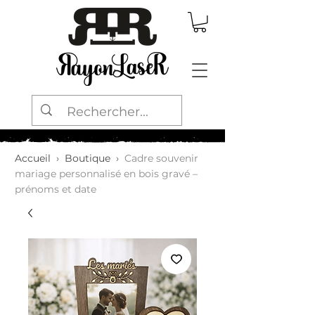
Accueil
›
Boutique
›
Cadre souvenir
mariage personnalisé en bois gravé –
prénoms et date