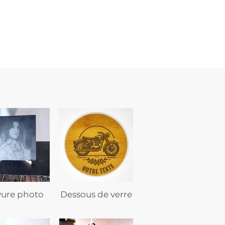
marine
–
flasque
personnalisée
avec
texte
vure photo
Dessous de verre