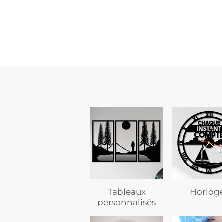
custom
–
flasque
personnalisée
avec
texte
Tableaux
Horlog
personnalisés