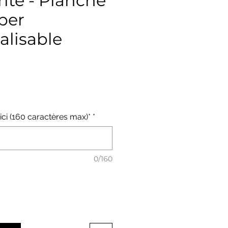
ite - Planche
per
alisable
x
 ici (160 caractères max)*
*
0/160