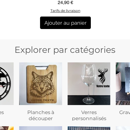
Aperçu rapide
Prix
24,90 €
Tarifs de livraison
Ajouter au panier
Explorer par catégories
es
Planches à
Verres
Gra
découper
personnalisés