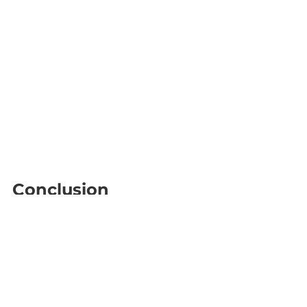
Conclusion
Quand on manque d’idées, le 
cadeau personnalisé reste une 
solution fiable, élégante et pleine 
de sens. En prenant le temps de 
réfléchir à l’occasion et à la 