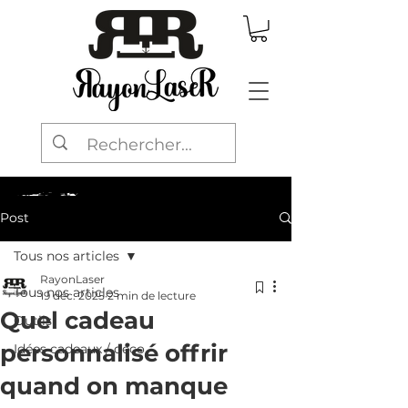
Post
Tous nos articles
RayonLaser
Tous nos articles
19 déc. 2025
2 min de lecture
Quel cadeau
Outils
personnalisé offrir
Idées cadeaux / déco
quand on manque