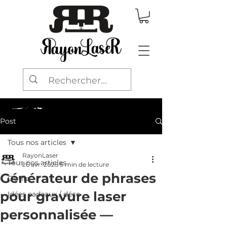
Post
Tous nos articles
RayonLaser
Tous nos articles
26 avr. 2025
5 min de lecture
Générateur de phrases
Outils
pour gravure laser
Idées cadeaux / déco
personnalisée —