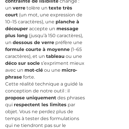
contrainte de lisibilité
 change : 
un 
verre
 tolère un 
texte très 
court
 (un mot, une expression de 
10–15 caractères), une 
planche à 
découper
 accepte un 
message 
plus long
 (jusqu’à 150 caractères), 
un 
dessous de verre
 préfère une 
formule courte à moyenne
 (1–65 
caractères), et un 
tableau
 ou une 
déco sur socle
 s’expriment mieux 
avec un 
mot-clé
 ou une 
micro-
phrase
 forte.
Cette réalité technique a guidé la 
conception de notre outil : il 
propose uniquement
 des phrases 
qui 
respectent les limites
 par 
objet. Vous ne perdez plus de 
temps à tester des formulations 
qui ne tiendront pas sur le 