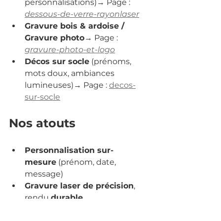
personnalisations)→ Page : 
dessous-de-verre-rayonlaser
Gravure bois & ardoise / 
Gravure photo
→ Page : 
gravure-photo-et-logo
Décos sur socle
 (prénoms, 
mots doux, ambiances 
lumineuses)→ Page : 
decos-
sur-socle
Nos atouts
Personnalisation sur-
mesure
 (prénom, date, 
message)
Gravure laser de précision
, 
rendu 
durable
Finitions soignées
 et 
contrôle 