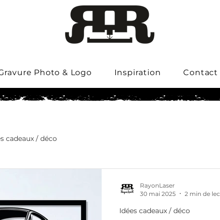
Gravure Photo & Logo
Inspiration
Contact
es cadeaux / déco
RayonLaser
30 mai 2025
2 min de le
Idées cadeaux / déco