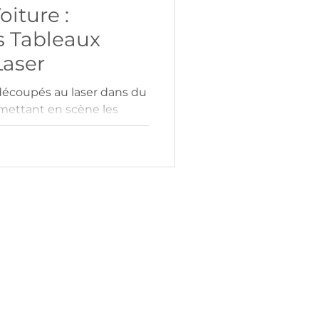
iture :
 Tableaux
aser
découpés au laser dans du
 mettant en scène les
voitures légendaires.
eur, ces œuvres modernes
ogique et design épuré
ieur. Offrez un cadeau
utomobile, alliant
yle intemporel.