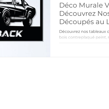
Déco Murale Vo
Découvrez Nos
Découpés au L
Découvrez nos tableaux 
bois contreplaqué peint,
silhouettes iconiques de 
Personnalisables en coul
allient précision technol
pour sublimer votre intér
unique aux passionnés d’a
élégance, durabilité et st