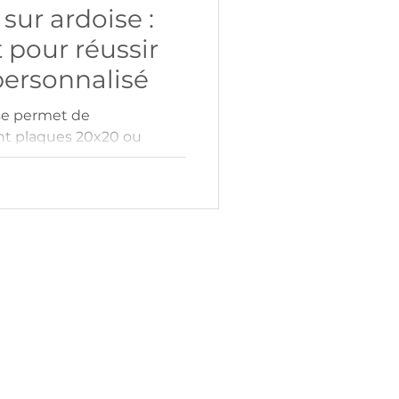
sur ardoise :
 pour réussir
personnalisé
ise permet de
t plaques 20x20 ou
gos ou designs. Ce
endu net et durable sur un
vec un support bois pour
. Idéal pour cadeaux
ou signalétiques, l’ardoise
et sophistication pour des
ables.