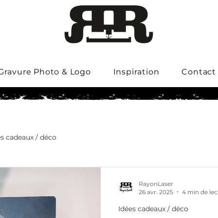
Gravure Photo & Logo
Inspiration
Contact
es cadeaux / déco
RayonLaser
26 avr. 2025
4 min de lec
Idées cadeaux / déco