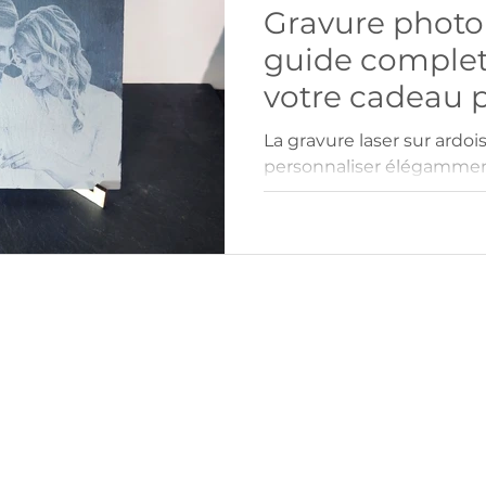
Gravure photo 
guide complet
votre cadeau 
La gravure laser sur ardo
personnaliser élégammen
30x30 cm avec photos, lo
procédé précis offre un r
matériau naturel, livré a
une présentation soignée
d’entreprise, décorations 
gravée allie authenticité 
objets uniques et mémor