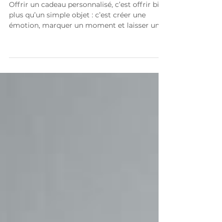
unique de RayonLaser
Offrir un cadeau personnalisé, c’est offrir bien
plus qu’un simple objet : c’est créer une
émotion, marquer un moment et laisser un
souvenir durable. Grâce à la gravure et à la
découpe laser, nos créations en bois, verre,
ardoise ou bambou permettent d’offrir un
présent unique, pensé spécialement pour la
personne à qui il est destiné. Cette sélection
réunit principalement des cadeaux
personnalisés , mais aussi quelques créations
décoratives très appréciées , idéales lorsque l