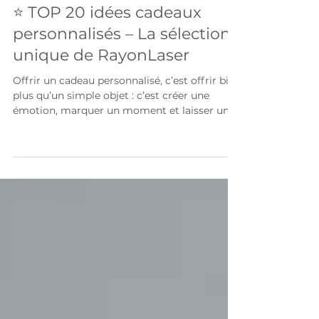
Idées cadeaux / déco
⭐ TOP 20 idées cadeaux
personnalisés – La sélection
unique de RayonLaser
Offrir un cadeau personnalisé, c’est offrir bien
plus qu’un simple objet : c’est créer une
émotion, marquer un moment et laisser un
souvenir durable. Grâce à la gravure et à la
découpe laser, nos créations en bois, verre,
ardoise ou bambou permettent d’offrir un
présent unique, pensé spécialement pour la
personne à qui il est destiné. Cette sélection
réunit principalement des cadeaux
personnalisés , mais aussi quelques créations
décoratives très appréciées , idéales lorsque l