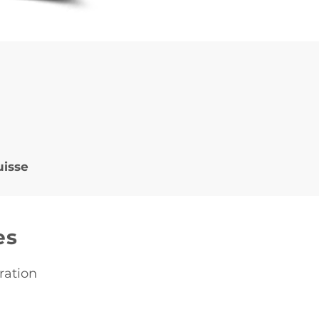
uisse
es
ration