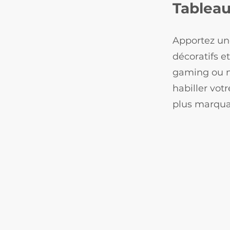
Tableau
Apportez un
décoratifs e
gaming ou m
habiller vot
plus marqua