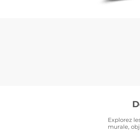
D
Explorez le
murale, obj