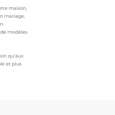
otre maison,
un mariage,
un
x de modèles
ion qu’aux
le et plus