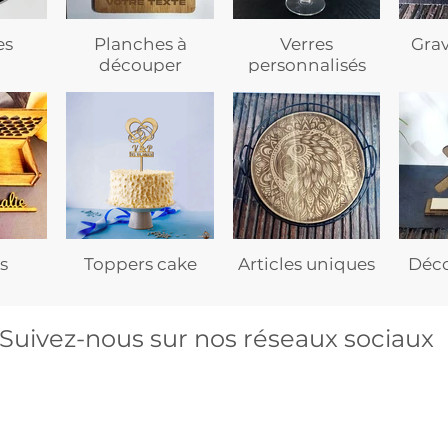
es
Planches à
Verres
Gra
découper
personnalisés
s
Toppers cake
Articles uniques
Déco
Suivez-nous sur nos réseaux sociaux