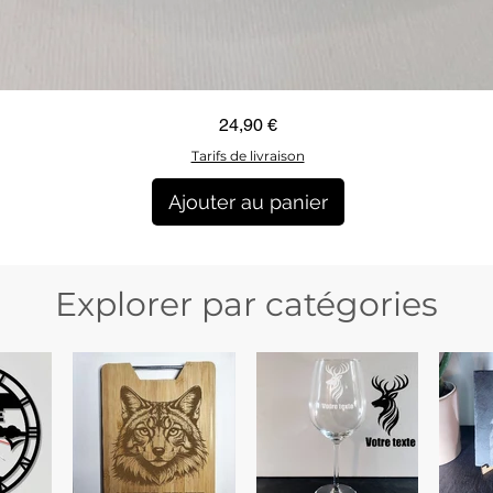
Aperçu rapide
Prix
24,90 €
Tarifs de livraison
Ajouter au panier
Explorer par catégories