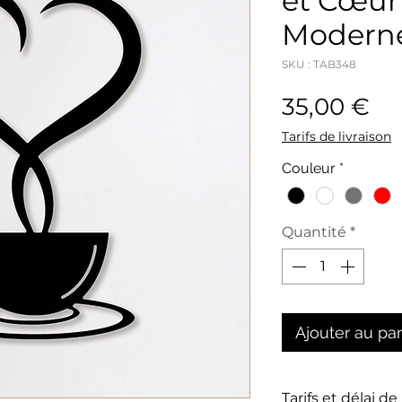
et Cœur
Modern
SKU : TAB348
Pri
35,00 €
Tarifs de livraison
Couleur
*
Quantité
*
Ajouter au pa
Tarifs et délai de