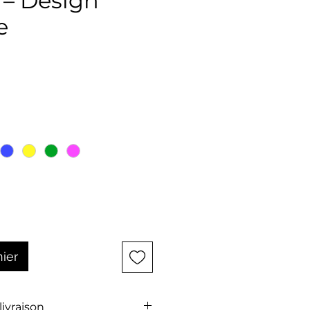
 – Design
e
x
nier
 livraison