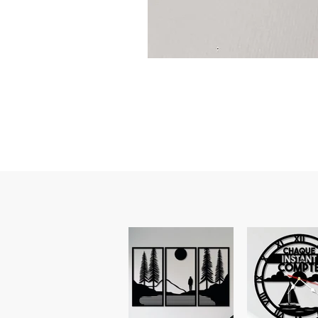
Guidon
custom
–
flasque
personnalisée
avec
texte