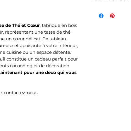
La livraison n'es
de l'article et d
votre commande s
se de Thé et Cœur
, fabriqué en bois
commandés et sel
r, représentant une tasse de thé
choisi lors de v
ne un cœur délicat. Ce tableau
Mondial Relay )
euse et apaisante à votre intérieur,
Le délai de livrai
une cuisine ou un espace détente.
s, il constitue un cadeau parfait pour
ouvrés selon no
ents cocooning et de décoration
temps de produc
ntenant pour une déco qui vous
, contactez-nous.