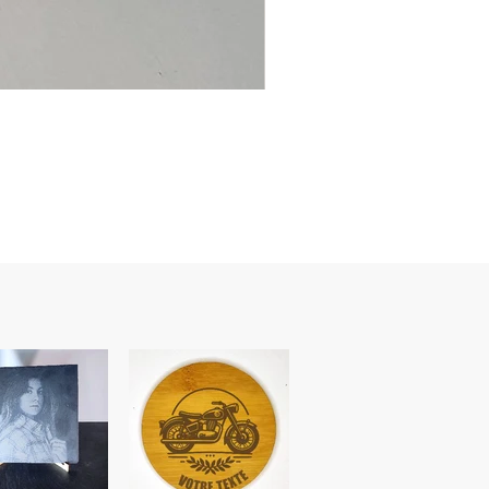
Ancre
marine
–
flasque
personnalisée
avec
texte