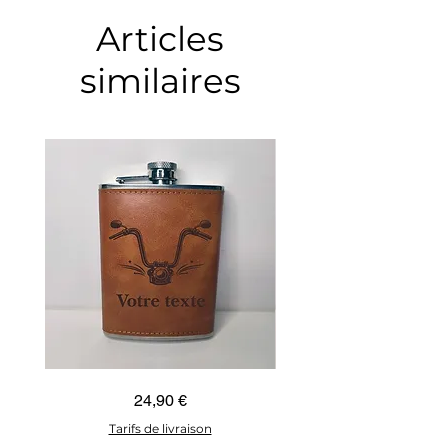
Articles
similaires
Guidon
Ancre
Prix
24,90 €
custom
marine
–
–
flasque
flasque
Tarifs de livraison
personnalisée
personnalisée
avec
avec