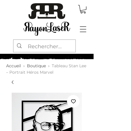
Accueil
›
Boutique
›
Tableau Stan Lee
– Portrait Héros Marvel