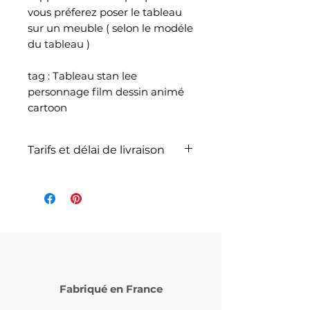
vous préferez poser le tableau
sur un meuble ( selon le modéle
du tableau )
tag : Tableau stan lee
personnage film dessin animé
cartoon
Tarifs et délai de livraison
La livraison n'est pas
comprise dans le prix de
l'article et dépend du poids
total de votre
commande selon les articles
commandés et selon le
service de livraison choisi lors
Fabriqué en France
de votre commande (
Laposte ou Mondial Relay )