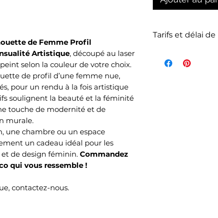
Tarifs et délai de
houette de Femme Profil
sualité Artistique
, découpé au laser
La livraison n'es
eint selon la couleur de votre choix.
de l'article et d
ouette de profil d’une femme nue,
votre commande s
, pour un rendu à la fois artistique
commandés et sel
ifs soulignent la beauté et la féminité
choisi lors de v
ne touche de modernité et de
Mondial Relay )
on murale.
Le délai de livrai
on, une chambre ou un espace
ouvrés selon no
alement un cadeau idéal pour les
temps de produc
et de design féminin.
Commandez
o qui vous ressemble !
e, contactez-nous.