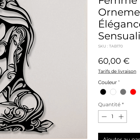
Femme P
Ornemen
Éléganc
Sensuali
SKU : TAB170
Pr
60,00 €
Tarifs de livraison
Couleur
*
Quantité
*
Ajouter au pa