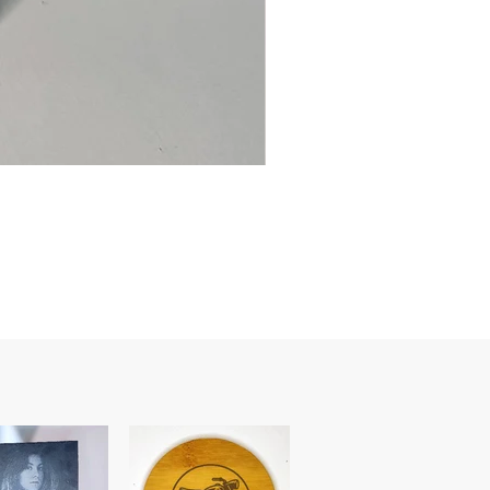
Ancre
marine
–
flasque
personnalisée
avec
texte