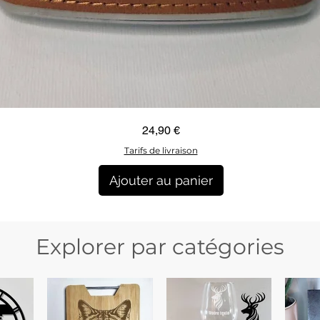
Aperçu rapide
Prix
24,90 €
Tarifs de livraison
Ajouter au panier
Explorer par catégories