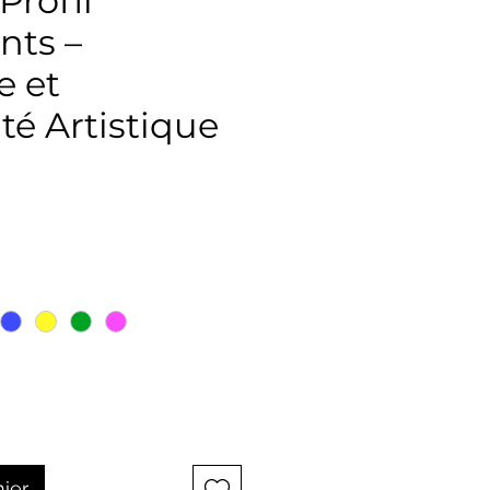
rofil
ts –
e et
té Artistique
ix
nier