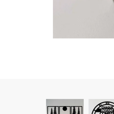
Guidon
custom
–
flasque
personnalisée
avec
texte