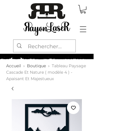
Accueil
›
Boutique
›
Tableau Paysage
Cascade Et Nature ( modèle 4 ) -
Apaisant Et Majestueux