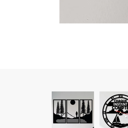
Guidon
custom
–
flasque
personnalisée
avec
texte