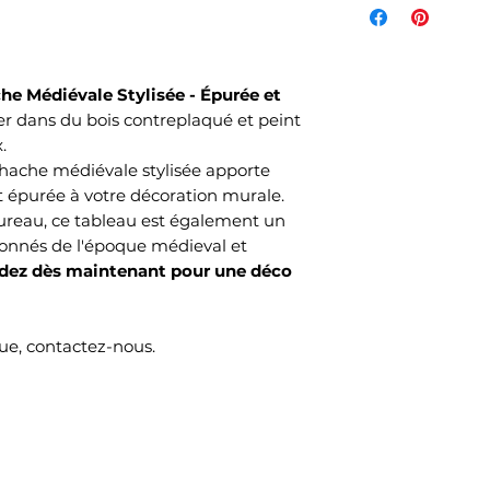
de l'article et d
votre commande s
commandés et sel
he Médiévale Stylisée - Épurée et
choisi lors de v
er dans du bois contreplaqué et peint
Mondial Relay )
.
Le délai de livrai
hache médiévale stylisée apporte
ouvrés selon no
épurée à votre décoration murale.
temps de produc
bureau, ce tableau est également un
ionnés de l'époque médieval et
z dès maintenant pour une déco
e, contactez-nous.