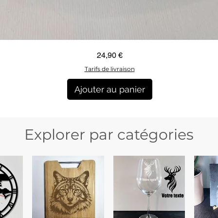
Aperçu rapide
Prix
24,90 €
Tarifs de livraison
Ajouter au panier
Explorer par catégories