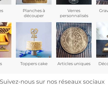
es
Planches à
Verres
Gra
découper
personnalisés
s
Toppers cake
Articles uniques
Déco
Suivez-nous sur nos réseaux sociaux