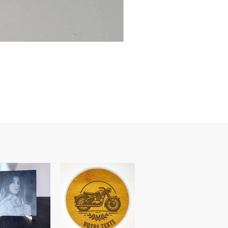
Ancre
marine
–
flasque
personnalisée
avec
texte