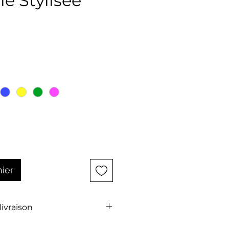
e Stylisée
ix
nier
 livraison
t pas comprise dans le prix