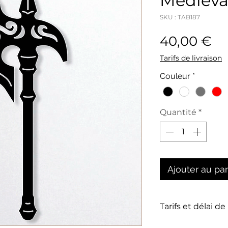
Médiéval
SKU : TAB187
Pr
40,00 €
Tarifs de livraison
Couleur
*
Quantité
*
Ajouter au pa
Tarifs et délai de
La livraison n'es