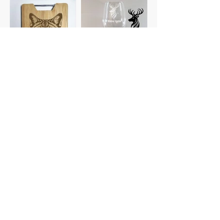
Planches à
Verres
découper
personnalisés
Gravure photo
Dessous de verre
Voir plus de catégories