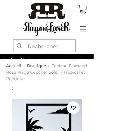
Accueil
›
Boutique
›
Tableau Flamand
Rose Plage Coucher Soleil - Tropical et
Poétique