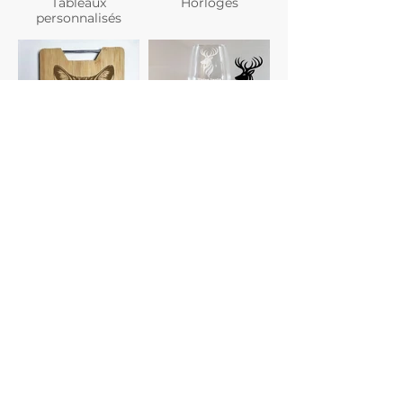
Tableaux
Horloges
personnalisés
Planches à
Verres
découper
personnalisés
Gravure photo
Dessous de verre