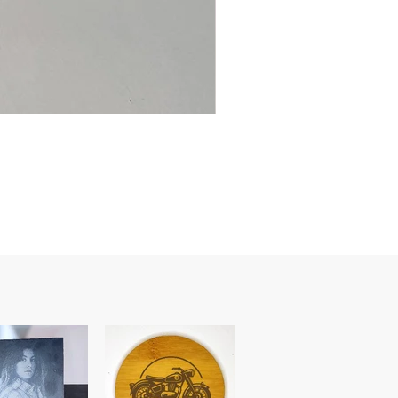
Ancre
marine
–
flasque
personnalisée
avec
texte