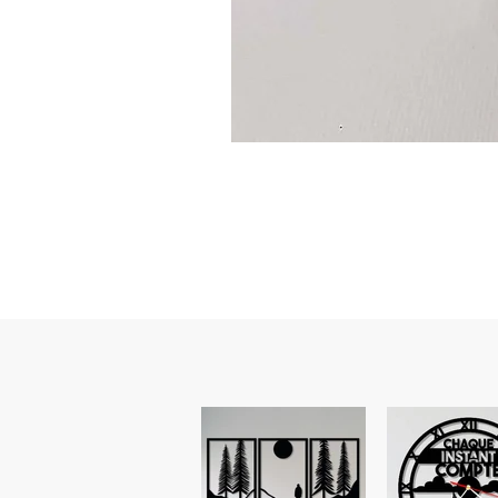
Guidon
custom
–
flasque
personnalisée
avec
texte