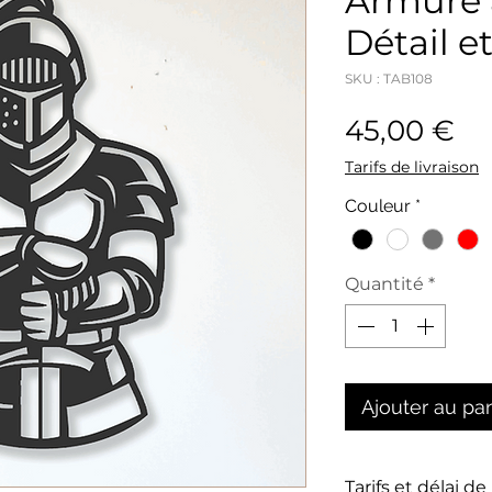
Armure 
Détail e
SKU : TAB108
Pr
45,00 €
Tarifs de livraison
Couleur
*
Quantité
*
Ajouter au pa
Tarifs et délai de