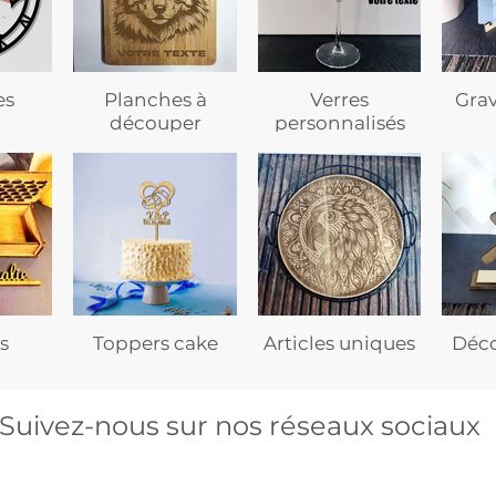
es
Planches à
Verres
Gra
découper
personnalisés
s
Toppers cake
Articles uniques
Déco
Suivez-nous sur nos réseaux sociaux