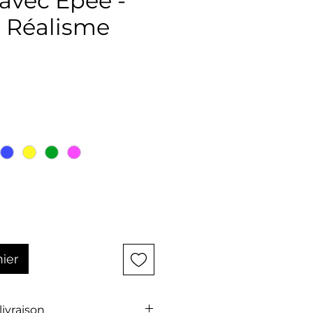
avec Épée -
t Réalisme
ix
nier
 livraison