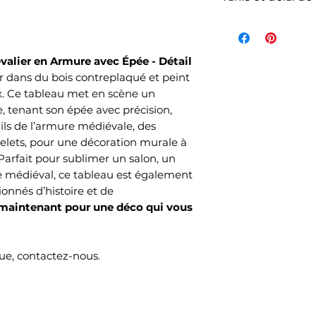
La livraison n'es
de l'article et d
votre commande s
valier en Armure avec Épée - Détail
commandés et sel
r dans du bois contreplaqué et peint
choisi lors de v
ix. Ce tableau met en scène un
Mondial Relay )
, tenant son épée avec précision,
Le délai de livrai
ails de l’armure médiévale, des
elets, pour une décoration murale à
ouvrés selon no
 Parfait pour sublimer un salon, un
temps de produc
 médiéval, ce tableau est également
onnés d’histoire et de
aintenant pour une déco qui vous
e, contactez-nous.