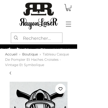
Accueil
›
Boutique
›
Tableau Casque
De Pompier Et Haches Croisées -
Vintage Et Symbolique