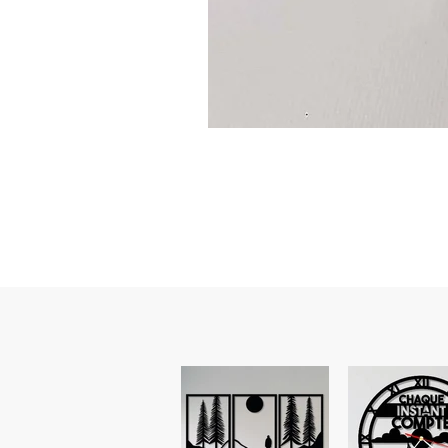
Guidon
custom
–
flasque
personnalisée
avec
texte