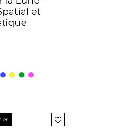
r la Lune –
patial et
tique
ix
nier