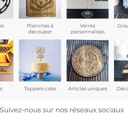
es
Planches à
Verres
Gra
découper
personnalisés
s
Toppers cake
Articles uniques
Déco
Suivez-nous sur nos réseaux sociaux