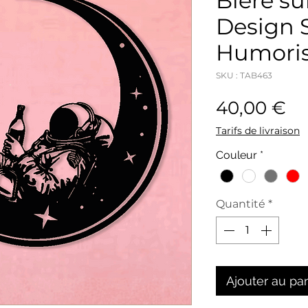
Bière su
Design S
Humoris
SKU : TAB463
Pr
40,00 €
Tarifs de livraison
Couleur
*
Quantité
*
Ajouter au pa