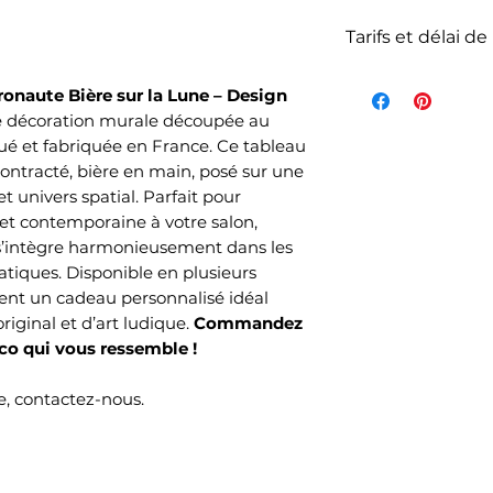
Tarifs et délai de
La livraison n'es
ronaute Bière sur la Lune – Design
de l'article et d
e décoration murale découpée au
votre commande s
ué et fabriquée en France. Ce tableau
commandés et sel
ontracté, bière en main, posé sur une
choisi lors de v
t univers spatial. Parfait pour
Mondial Relay )
et contemporaine à votre salon,
Le délai de livrai
 s’intègre harmonieusement dans les
ouvrés selon no
tiques. Disponible en plusieurs
temps de produc
ment un cadeau personnalisé idéal
iginal et d’art ludique.
Commandez
o qui vous ressemble !
, contactez-nous.