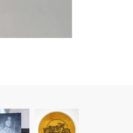
Ancre
marine
–
flasque
personnalisée
avec
texte