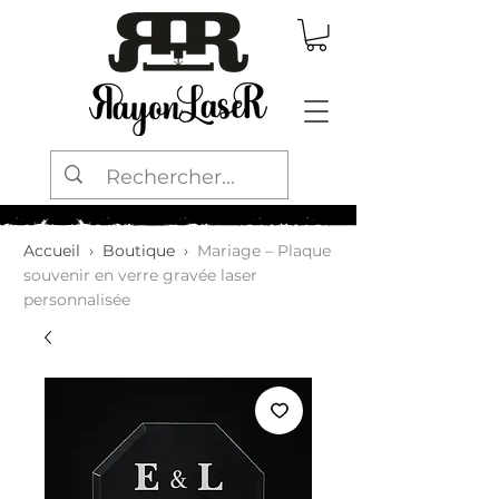
Accueil
›
Boutique
›
Mariage – Plaque
souvenir en verre gravée laser
personnalisée