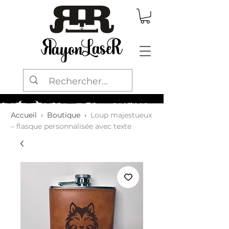
Accueil
›
Boutique
›
Loup majestueux
– flasque personnalisée avec texte