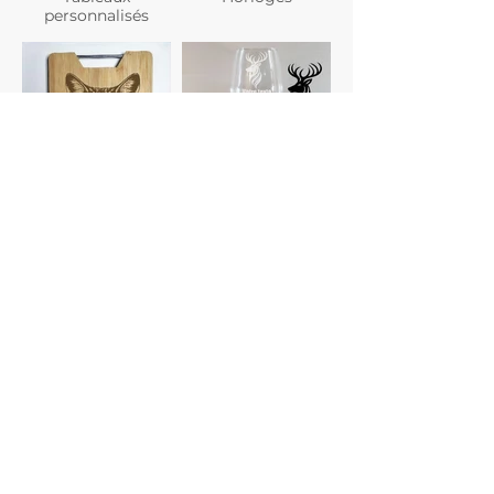
personnalisés
Planches à
Verres
découper
personnalisés
Gravure photo
Dessous de verre