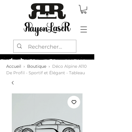
Accueil
›
Boutique
›
Déco Alpine A110
De Profil - Sportif et Élégant - Tableau