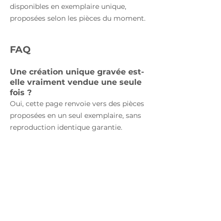
disponibles en exemplaire unique,
proposées selon les pièces du moment.
FAQ
Une création unique gravée est-
elle vraiment vendue une seule
fois ?
Oui, cette page renvoie vers des pièces
proposées en un seul exemplaire, sans
reproduction identique garantie.
Peut-on modifier ou
personnaliser ces créations
uniques ?
En général non. Il s’agit surtout d’objets
déjà réalisés, proposés tels quels selon
leur disponibilité.