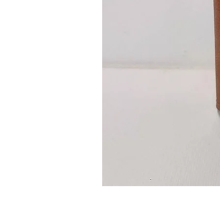
Guidon
custom
–
flasque
personnalisée