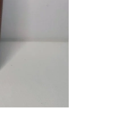
Ancre
marine
–
flasque
personnalisée