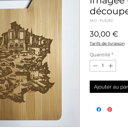
imagée 
découpe
SKU : PLA262
Pr
30,00 €
Tarifs de livraison
Quantité
*
Ajouter au pa