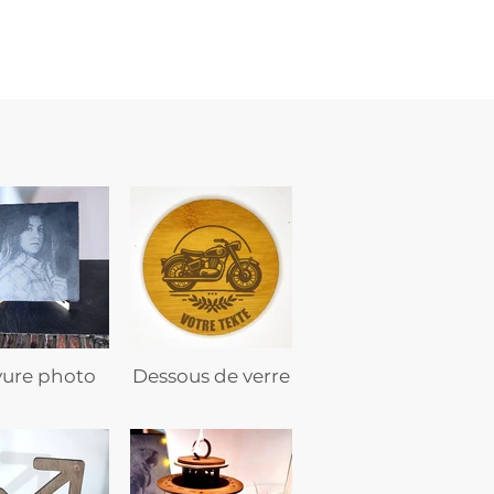
avec
texte
vure photo
Dessous de verre