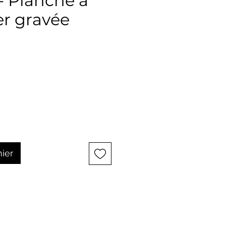
- Planche à
r gravée
ix
nier