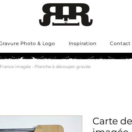
Gravure Photo & Logo
Inspiration
Contact
 France imagée - Planche à découper gravée
Carte d