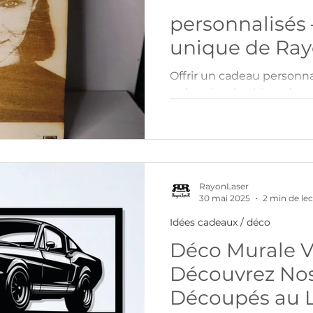
personnalisés 
unique de Ray
Offrir un cadeau personnali
qu’un simple objet : c’es
marquer un moment et lai
Grâce à la gravure et à la
créations en bois, verre,
permettent d’offrir un p
spécialement pour la perso
RayonLaser
Cette sélection réunit p
30 mai 2025
2 min de le
personnalisés , mais auss
Idées cadeaux / déco
décoratives très appréciée
Déco Murale Vo
Découvrez Nos
Découpés au L