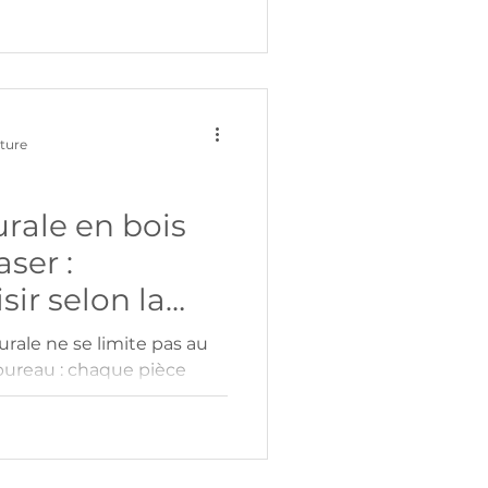
gn tendance et installation
e pour chaque pièce !
cture
rale en bois
ser :
ir selon la
rale ne se limite pas au
bureau : chaque pièce
aintes de volume,
s. La décoration murale
r permet de personnaliser
e et cohérence.