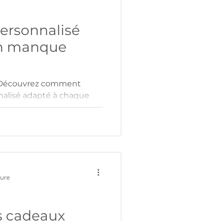
ersonnalisé
on manque
 Découvrez comment
nalisé adapté à chaque
 de créations uniques.
ture
s cadeaux