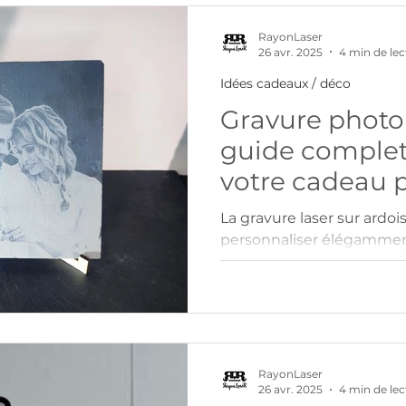
Découvrez comment bien 
murale selon l’espace à d
RayonLaser
26 avr. 2025
4 min de lec
ambiance durable et har
Idées cadeaux / déco
Gravure photo 
guide complet
votre cadeau 
La gravure laser sur ardo
personnaliser élégammen
30x30 cm avec photos, lo
procédé précis offre un r
matériau naturel, livré a
une présentation soignée
d’entreprise, décorations 
gravée allie authenticité 
RayonLaser
26 avr. 2025
4 min de lec
objets uniques et mémor