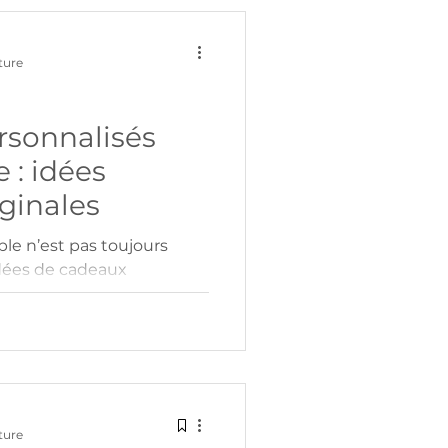
ture
rsonnalisés
 : idées
iginales
ple n’est pas toujours
dées de cadeaux
t symboliques pour
agé.
ture