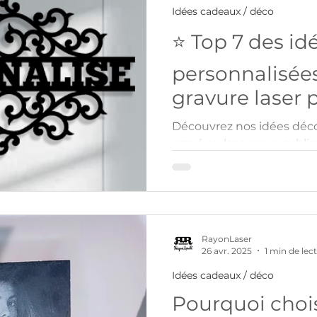
Idées cadeaux / déco
⭐ Top 7 des id
personnalisées
gravure laser 
votre intérieur
Découvrez nos idées déc
gravé au laser pour sublim
tableaux et horloges peint
accessoires de table et c
objets sont personnalisab
disponibles sur mesure. Al
design avec des création
RayonLaser
RayonLaser.
26 avr. 2025
1 min de lec
Idées cadeaux / déco
Pourquoi chois