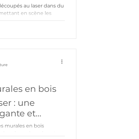
découpés au laser dans du
 mettant en scène les
voitures légendaires.
eur, ces œuvres modernes
ogique et design épuré
ieur. Offrez un cadeau
utomobile, alliant
yle intemporel.
ture
rales en bois
er : une
gante et
votre intérieur
s murales en bois
 dans la couleur de votre