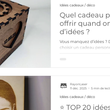
Idées cadeaux / déco
Quel cadeau p
offrir quand 
d’idées ?
Vous manquez d’idées ?
choisir un cadeau person
occasion et inspirez-vous
RayonLaser
11 déc. 2025
5 min de lec
Idées cadeaux / déco
⭐ TOP 20 idée