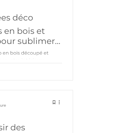
ées déco
 en bois et
pour sublimer
o en bois découpé et
er votre intérieur :
es, coffrets gravés,
adres photo. Certains
les en boutique, d’autres
liez authenticité et
s uniques signées
ture
ir des