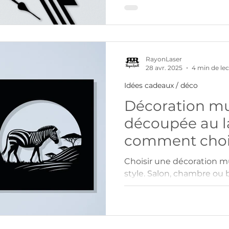
choix. Motifs variés, desi
facile : une touche uniqu
RayonLaser
28 avr. 2025
4 min de le
Idées cadeaux / déco
Décoration mu
découpée au la
comment chois
pièce
Choisir une décoration mu
style. Salon, chambre ou 
impose ses propres contr
d’ambiance et de couleur
en bois découpée au lase
un intérieur avec éléganc