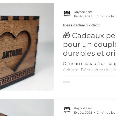
RayonLaser
19 déc. 2025
3 min de lec
Idées cadeaux / déco
🎁 Cadeaux pe
pour un couple
durables et or
Offrir un cadeau à un cou
évident. Découvrez des i
personnalisés durables e
marquer un moment part
RayonLaser
19 déc. 2025
2 min de lec